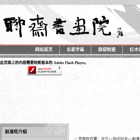
网站首页
名家字画
路窑制瓷
红木
此页面上的内容需要较新版本的 Adobe Flash Player。
赵准旺
介绍
您现在位置：
首页
>>
路窑制瓷
>>
赵准