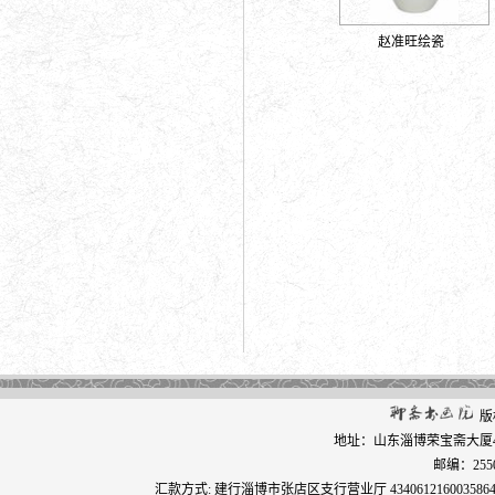
赵准旺绘瓷
版
地址：山东淄博荣宝斋大厦406 电
邮编：255000
汇款方式: 建行淄博市张店区支行营业厅 4340612160035864