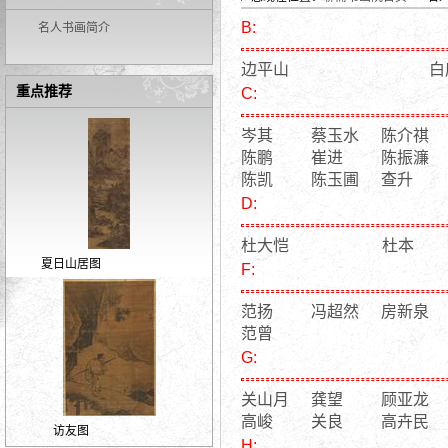
B:
名人书画简介
边平山
白
重点推荐
C:
岑其
蔡玉水
陈介祺
陈鹏
崔进
陈振濂
陈凯
陈玉圃
查升
D:
杜大恺
杜本
夏日山居图
F:
范扬
冯超然
房新泉
范曾
G:
关山月
龚望
顾亚龙
高峻
关良
高卉民
访友图
H: