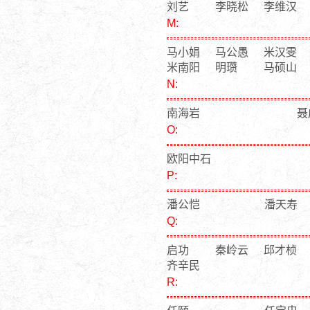
刘艺
李晓松
李维汉
M:
马小娟
马公愚
米汉雯
米南阳
明瓒
马硕山
N:
南海岩
聂
O:
欧阳中石
P:
潘公恺
潘天寿
Q:
启功
秦岭云
邱才桢
齐辛民
R: