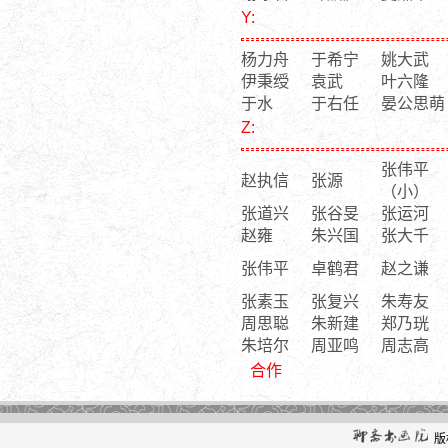
Y:
杨力舟
于希宁
姚大武
伊秉绶
袁武
叶六隆
于水
于右任
晏公思萌
Z:
张伟平
赵执信
张源
（小）
张道兴
张谷旻
张运河
赵雍
朱兴国
张大千
张伟平
卓鹤君
赵之谦
张素玉
张复兴
朱寿友
周思聪
朱新建
郑乃珖
朱培尔
周亚鸣
周志高
合作
版