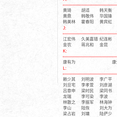
黄琦
胡适
韩天衡
黄鼎
韩敬伟
华国锋
韩美林
霍春阳
黄宾虹
J:
江宏伟
久美嘉错
纪连彬
金农
蒋兆和
金昆
K:
康有为
康
L:
赖少其
刘明波
李广平
刘旦宅
李孝萱
刘彦湖
吕章申
梁时民
梁同书
龙瑞
李可染
李波
林散之
李振军
林海钟
李山
陆恢
刘大为
梁占岩
刘墉
陆俨少