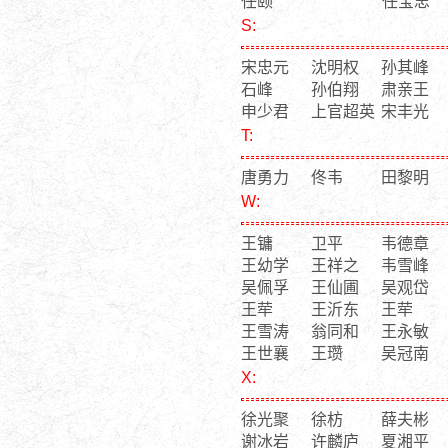
任颐
任宝忠
S:
宋忠元
沈明权
孙其峰
石峰
孙伯翔
肃亲王
申少君
上官超英
宋丰光
T:
唐勇力
佟韦
田黎明
W:
王镛
卫平
韦德章
王幼学
王祥之
韦雪峰
吴佩孚
王仙圃
吴观岱
王荦
王沂东
王荦
王雪涛
翁同和
王永敏
王世襄
王瓒
吴冠南
X:
徐光聚
徐枋
薛夫彬
谢冰岩
许麟庐
夏湘平